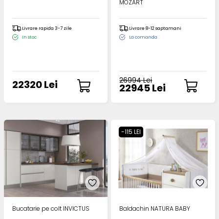
MOZART
Livrare rapida 3-7 zile
Livrare 8-12 saptamani
In stoc
La comanda
26994 Lei
22320 Lei
22945 Lei
-115 LEI
Bucatarie pe colt INVICTUS
Baldachin NATURA BABY