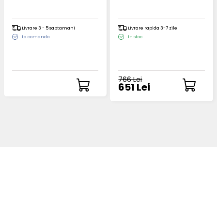
Livrare 3 - 5 saptamani
Livrare rapida 3-7 zile
La comanda
In stoc
766 Lei
651 Lei