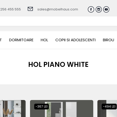
0256 455 555
sales@mobelhaus.com
T
DORMITOARE
HOL
COPII SI ADOLESCENTI
BIROU
HOL PIANO WHITE
-367 LEI
-494 LEI