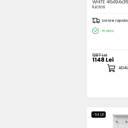
WHITE 46x194x3
lucios
Livrare rapida
In stoc
1287 Lei
1148 Lei
ADAU
-54 LEI