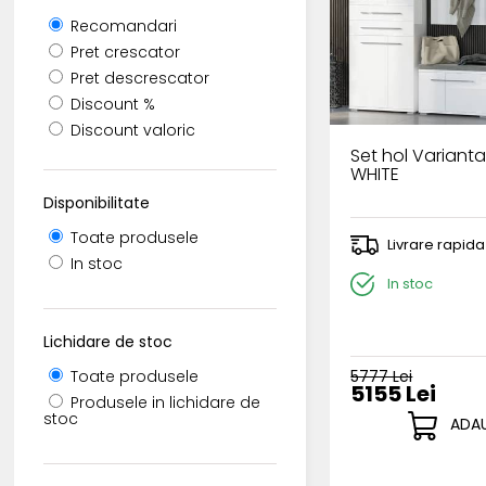
Recomandari
Pret crescator
Pret descrescator
Discount %
Discount valoric
Set hol Varianta
WHITE
Disponibilitate
Toate produsele
Livrare rapida
In stoc
In stoc
Lichidare de stoc
5777 Lei
Toate produsele
5155 Lei
Produsele in lichidare de
stoc
ADAU