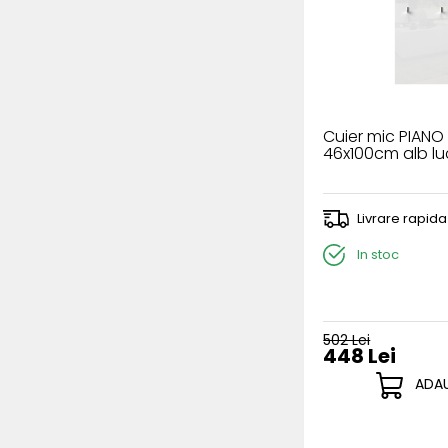
Cuier mic PIANO
46x100cm alb lu
Livrare rapida
In stoc
502 Lei
448 Lei
ADAU