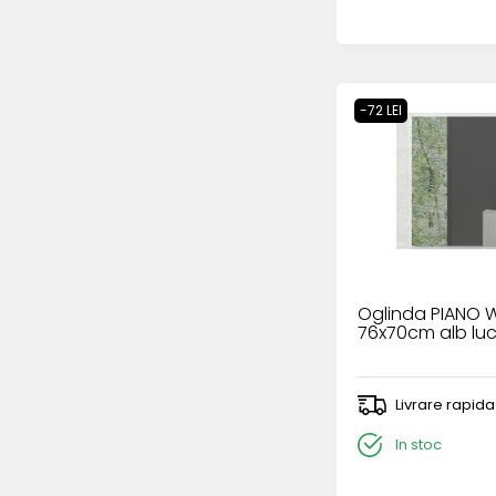
-72 LEI
Oglinda PIANO 
76x70cm alb luc
Livrare rapida
In stoc