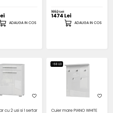
1652 Lei
Lei
1474 Lei
ADAUGA IN COS
ADAUGA IN COS
-68 LEI
r cu 2 usi si 1 sertar
Cuier mare PIANO WHITE