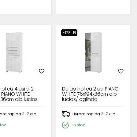
-178 LEI
ol cu 4 usi si 2
Dulap hol cu 2 usi PIANO
e PIANO WHITE
WHITE 76x194x36cm alb
x36cm alb lucios
lucios/ oglinda
rare rapida 3-7 zile
Livrare rapida 3-7 zile
stoc
In stoc