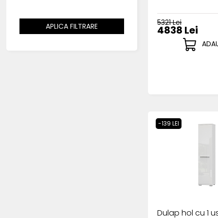
5321 Lei
APLICA FILTRARE
4838 Lei
DIMENSIUNI
ADAU
-139 LEI
Dulap hol cu 1 