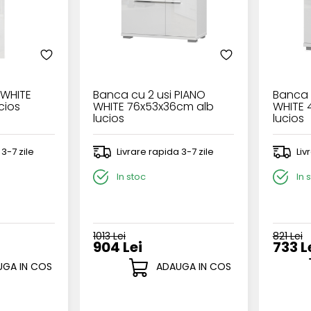
 WHITE
Banca cu 2 usi PIANO
Banca 
cios
WHITE 76x53x36cm alb
WHITE 
lucios
lucios
 3-7 zile
Livrare rapida 3-7 zile
Liv
In stoc
In 
1013 Lei
821 Lei
904 Lei
733 L
GA IN COS
ADAUGA IN COS