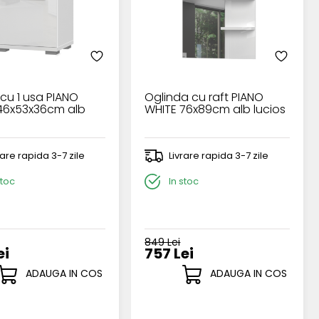
cu 1 usa PIANO
Oglinda cu raft PIANO
46x53x36cm alb
WHITE 76x89cm alb lucios
rare rapida 3-7 zile
Livrare rapida 3-7 zile
stoc
In stoc
849 Lei
ei
757 Lei
ADAUGA IN COS
ADAUGA IN COS