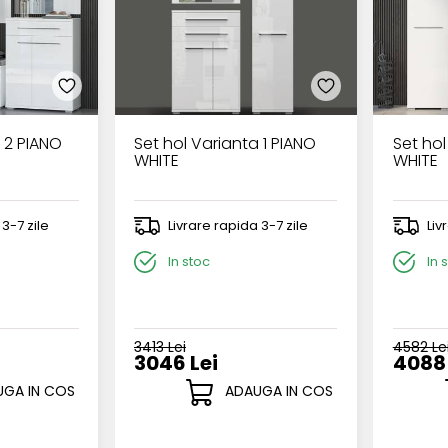
 2 PIANO
Set hol Varianta 1 PIANO
Set hol
WHITE
WHITE
 3-7 zile
Livrare rapida 3-7 zile
Liv
In stoc
In 
3413 Lei
4582 Le
3046 Lei
4088 
GA IN COS
ADAUGA IN COS