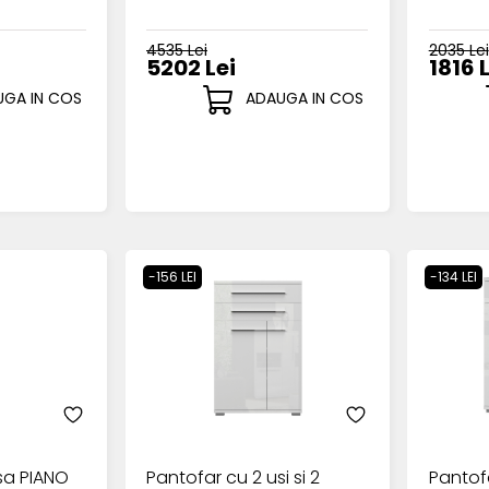
4535 Lei
2035 Lei
5202 Lei
1816 
GA IN COS
ADAUGA IN COS
-156 LEI
-134 LEI
usa PIANO
Pantofar cu 2 usi si 2
Pantofa