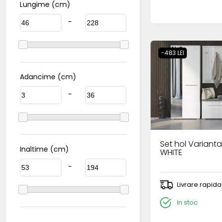
Lungime (cm)
-
-483 LEI
Adancime (cm)
-
Set hol Variant
Inaltime (cm)
WHITE
-
Livrare rapida
In stoc