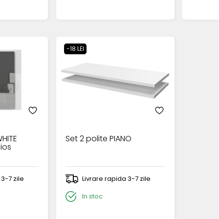
-18 LEI
WHITE
Set 2 polite PIANO
ios
 3-7 zile
Livrare rapida 3-7 zile
In stoc