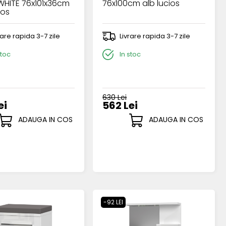
WHITE 76x101x36cm
76x100cm alb lucios
ios
rare rapida 3-7 zile
Livrare rapida 3-7 zile
stoc
In stoc
630 Lei
ei
562 Lei
ADAUGA IN COS
ADAUGA IN COS
-92 LEI