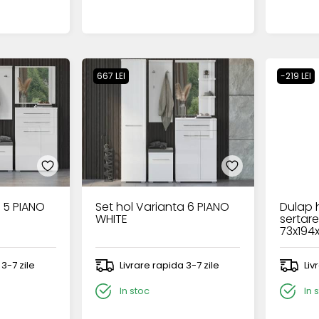
667 LEI
-219 LEI
a 5 PIANO
Set hol Varianta 6 PIANO
Dulap h
WHITE
sertar
73x194
 3-7 zile
Livrare rapida 3-7 zile
Liv
In stoc
In 