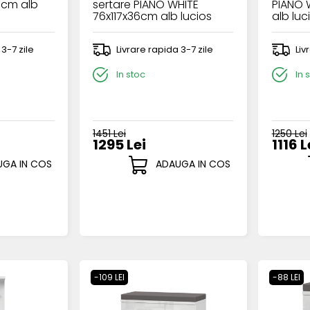
6cm alb
sertare PIANO WHITE
PIANO 
76x117x36cm alb lucios
alb luc
 3-7 zile
Livrare rapida 3-7 zile
Liv
In stoc
In 
1451 Lei
1250 Lei
1295 Lei
1116 L
GA IN COS
ADAUGA IN COS
-109 LEI
-88 LEI