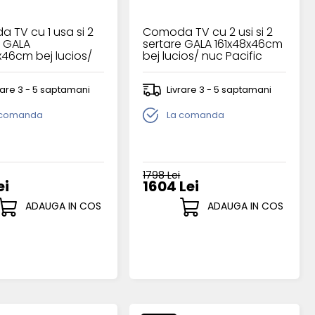
 TV cu 1 usa si 2
Comoda TV cu 2 usi si 2
e GALA
sertare GALA 161x48x46cm
x46cm bej lucios/
bej lucios/ nuc Pacific
ific
rare 3 - 5 saptamani
Livrare 3 - 5 saptamani
 comanda
La comanda
1798 Lei
ei
1604 Lei
ADAUGA IN COS
ADAUGA IN COS