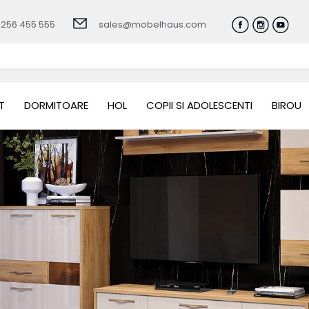
0256 455 555
sales@mobelhaus.com
T
DORMITOARE
HOL
COPII SI ADOLESCENTI
BIROU