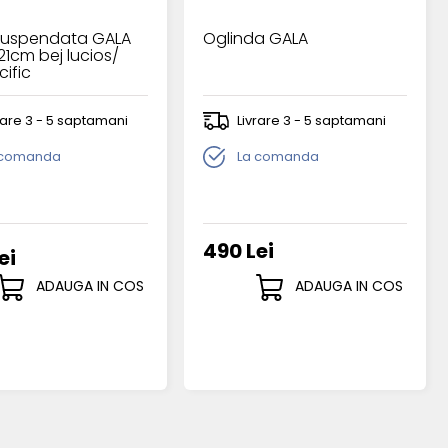
 suspendata GALA
Oglinda GALA
21cm bej lucios/
ific
rare 3 - 5 saptamani
Livrare 3 - 5 saptamani
 comanda
La comanda
490 Lei
ei
ADAUGA IN COS
ADAUGA IN COS