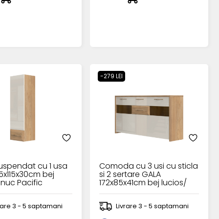
-279 LEI
uspendat cu 1 usa
Comoda cu 3 usi cu sticla
5x115x30cm bej
si 2 sertare GALA
 nuc Pacific
172x85x41cm bej lucios/
nuc Pacific
rare 3 - 5 saptamani
Livrare 3 - 5 saptamani