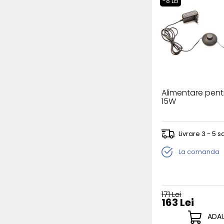
-8 LEI
Alimentare pent
15W
Livrare 3 - 5
La comanda
171 Lei
163 Lei
ADAU