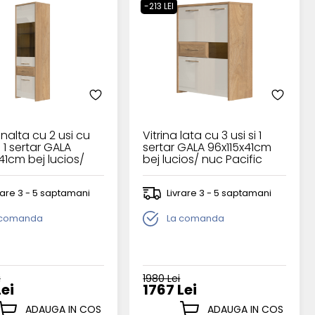
-213 LEI
 inalta cu 2 usi cu
Vitrina lata cu 3 usi si 1
i 1 sertar GALA
sertar GALA 96x115x41cm
41cm bej lucios/
bej lucios/ nuc Pacific
ific
rare 3 - 5 saptamani
Livrare 3 - 5 saptamani
 comanda
La comanda
i
1980 Lei
Lei
1767 Lei
ADAUGA IN COS
ADAUGA IN COS