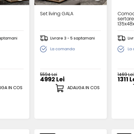
Set living GALA
Comoda
sertar
135x48
nuc Pac
 saptamani
Livrare 3 - 5 saptamani
Liv
La comanda
La
5594 Lei
1469 Lei
4992 Lei
1311 L
GA IN COS
ADAUGA IN COS