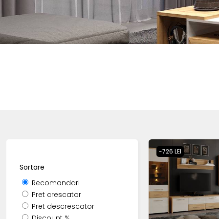
-726 LEI
Sortare
Recomandari
Pret crescator
Pret descrescator
Discount %