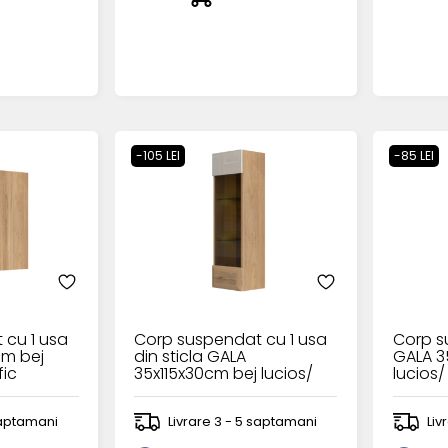
-105 LEI
-85 LEI
 cu 1 usa
Corp suspendat cu 1 usa
Corp s
m bej
din sticla GALA
GALA 3
fic
35x115x30cm bej lucios/
lucios/
nuc Pacific - sticla
 saptamani
Livrare 3 - 5 saptamani
Liv