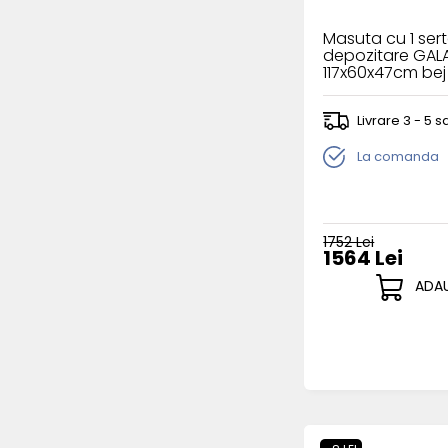
Masuta cu 1 ser
depozitare GAL
117x60x47cm bej 
nuc Pacific
Livrare 3 - 5
La comanda
1752 Lei
1564 Lei
ADAU