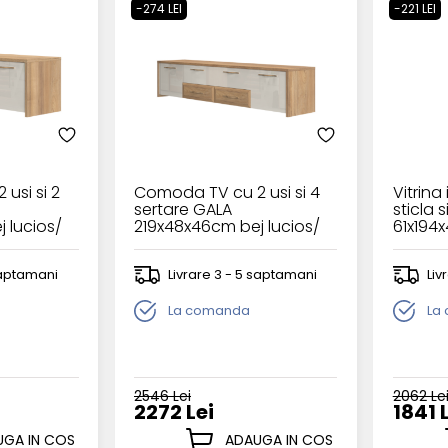
-274 LEI
-221 LEI
usi si 2
Comoda TV cu 2 usi si 4
Vitrina
sertare GALA
sticla s
 lucios/
219x48x46cm bej lucios/
61x194x
nuc Pacific
nuc Pac
 saptamani
Livrare 3 - 5 saptamani
Liv
La comanda
La
2546 Lei
2062 Le
2272 Lei
1841 
GA IN COS
ADAUGA IN COS