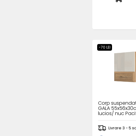
-70 LEI
Corp suspendat
GALA 55x56x30c
lucios/ nuc Paci
Livrare 3 - 5