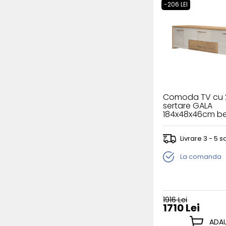
-206 LEI
Comoda TV cu 2 
sertare GALA
184x48x46cm bej
nuc Pacific
Livrare 3 - 5
La comanda
1916 Lei
1710 Lei
ADAU