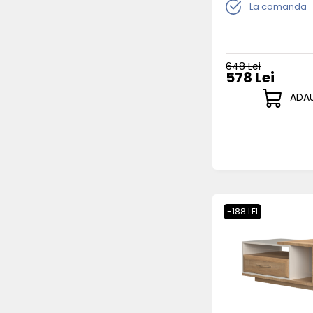
La comanda
648 Lei
578 Lei
ADAU
-188 LEI