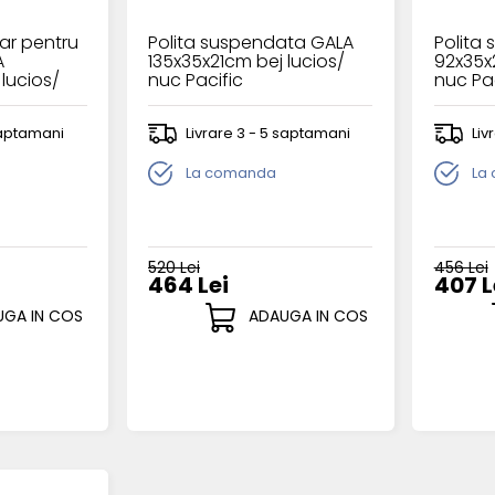
tar pentru
Polita suspendata GALA
Polita
A
135x35x21cm bej lucios/
92x35x
lucios/
nuc Pacific
nuc Pac
 saptamani
Livrare 3 - 5 saptamani
Liv
La comanda
La
520 Lei
456 Lei
464 Lei
407 L
GA IN COS
ADAUGA IN COS