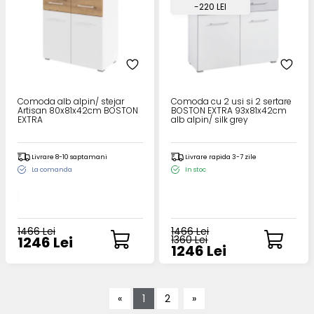
-220 LEI
Comoda alb alpin/ stejar
Comoda cu 2 usi si 2 sertare
Artisan 80x81x42cm BOSTON
BOSTON EXTRA 93x81x42cm
EXTRA
alb alpin/ silk grey
Livrare 8-10 saptamani
Livrare rapida 3-7 zile
La comanda
In stoc
1466 Lei
1466 Lei
1246 Lei
1360 Lei
1246 Lei
«
1
2
»