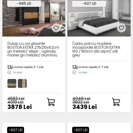
-685 LEI
-607 LEI
Dulap cu usi glisante
Cadru pat cu noptiere
BOSTON EXTRA 271x210x62cm
incorporate BOSTON EXTRA
gri metalic/ stejar - oglinda,
160 / 180cm alb alpin/ silk
maner gri metalic/ aluminiu
grey
Livrare rapida 3-7 zile
Livrare rapida 3-7 zile
In stoc
In stoc
4563 Lei
4046 Lei
4019 Lei
3602 Lei
3878 Lei
3439 Lei
-607 LEI
-607 LEI