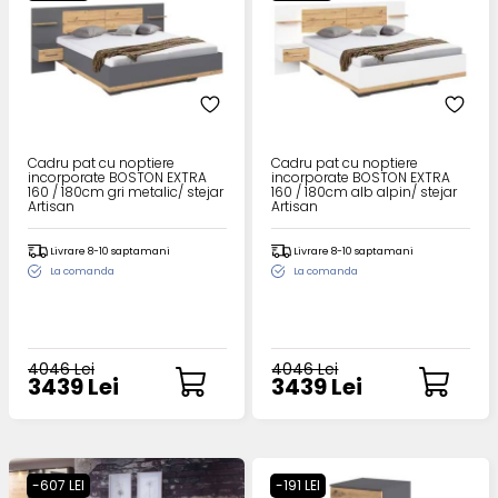
Cadru pat cu noptiere
Cadru pat cu noptiere
incorporate BOSTON EXTRA
incorporate BOSTON EXTRA
160 / 180cm gri metalic/ stejar
160 / 180cm alb alpin/ stejar
Artisan
Artisan
Livrare 8-10 saptamani
Livrare 8-10 saptamani
La comanda
La comanda
4046 Lei
4046 Lei
3439 Lei
3439 Lei
-607 LEI
-191 LEI