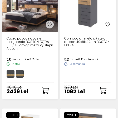
Cadru pat cu noptiere
Comoda gri metalic/ stejar
incorporate BOSTON EXTRA
artisan 40x81x42cm BOSTON
160 / 180cm gri metalic/ stejar
EXTRA
Artisan
Livrare rapida 3-7 zile
Livrare 8-10 saptamani
In stoc
La comanda
4046 Lei
1273 Lei
3439 Lei
1082 Lei
-191 LEI
-220 LEI