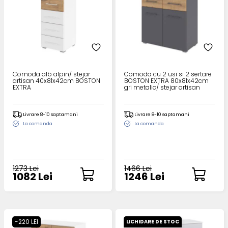
Comoda alb alpin/ stejar
Comoda cu 2 usi si 2 sertare
artisan 40x81x42cm BOSTON
BOSTON EXTRA 80x81x42cm
EXTRA
gri metalic/ stejar artisan
Livrare 8-10 saptamani
Livrare 8-10 saptamani
La comanda
La comanda
1273 Lei
1466 Lei
1082 Lei
1246 Lei
-220 LEI
LICHIDARE DE STOC