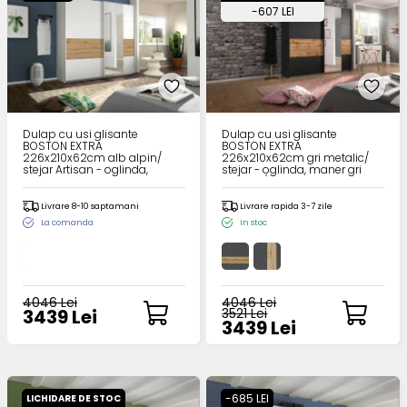
-607 LEI
Dulap cu usi glisante
Dulap cu usi glisante
BOSTON EXTRA
BOSTON EXTRA
226x210x62cm alb alpin/
226x210x62cm gri metalic/
stejar Artisan - oglinda,
stejar - oglinda, maner gri
maner aluminiu
metalic/ aluminiu
Livrare 8-10 saptamani
Livrare rapida 3-7 zile
La comanda
In stoc
4046 Lei
4046 Lei
3439 Lei
3521 Lei
3439 Lei
-685 LEI
LICHIDARE DE STOC