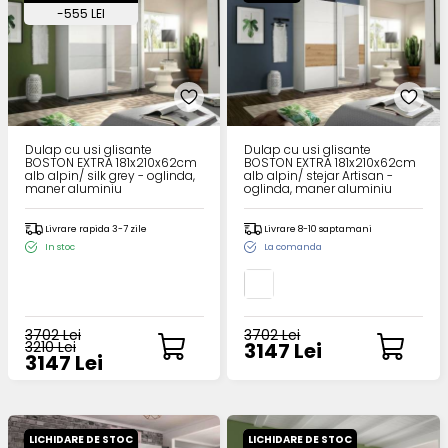
-555 LEI
Dulap cu usi glisante
Dulap cu usi glisante
BOSTON EXTRA 181x210x62cm
BOSTON EXTRA 181x210x62cm
alb alpin/ silk grey - oglinda,
alb alpin/ stejar Artisan -
maner aluminiu
oglinda, maner aluminiu
Livrare rapida 3-7 zile
Livrare 8-10 saptamani
In stoc
La comanda
3702 Lei
3702 Lei
3210 Lei
3147 Lei
3147 Lei
LICHIDARE DE STOC
LICHIDARE DE STOC