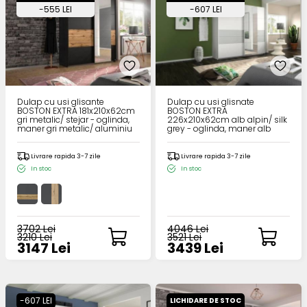
-555 LEI
-607 LEI
Dulap cu usi glisante
Dulap cu usi glisnate
BOSTON EXTRA 181x210x62cm
BOSTON EXTRA
gri metalic/ stejar - oglinda,
226x210x62cm alb alpin/ silk
maner gri metalic/ aluminiu
grey - oglinda, maner alb
alpin
Livrare rapida 3-7 zile
Livrare rapida 3-7 zile
In stoc
In stoc
3702 Lei
4046 Lei
3210 Lei
3521 Lei
3147 Lei
3439 Lei
-607 LEI
LICHIDARE DE STOC