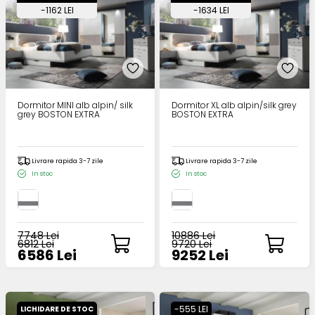
-1162 LEI
-1634 LEI
Dormitor MINI alb alpin/ silk
Dormitor XL alb alpin/silk grey
grey BOSTON EXTRA
BOSTON EXTRA
Livrare rapida 3-7 zile
Livrare rapida 3-7 zile
In stoc
In stoc
7748 Lei
10886 Lei
6812 Lei
9720 Lei
6586 Lei
9252 Lei
-555 LEI
LICHIDARE DE STOC