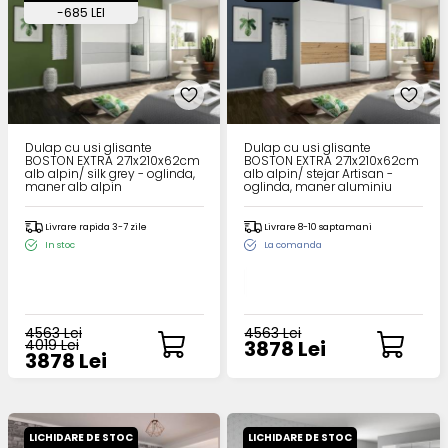
-685 LEI
Dulap cu usi glisante
Dulap cu usi glisante
BOSTON EXTRA 271x210x62cm
BOSTON EXTRA 271x210x62cm
alb alpin/ silk grey - oglinda,
alb alpin/ stejar Artisan -
maner alb alpin
oglinda, maner aluminiu
Livrare rapida 3-7 zile
Livrare 8-10 saptamani
In stoc
La comanda
4563 Lei
4563 Lei
4019 Lei
3878 Lei
3878 Lei
LICHIDARE DE STOC
LICHIDARE DE STOC