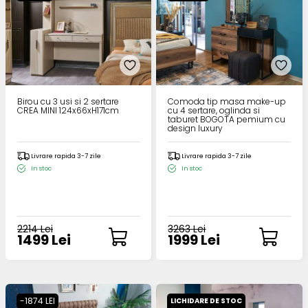
Birou cu 3 usi si 2 sertare
Comoda tip masa make-up
CREA MINI 124x66xH171cm
cu 4 sertare, oglinda si
taburet BOGOTA pemium cu
design luxury
Livrare rapida 3-7 zile
Livrare rapida 3-7 zile
In stoc
In stoc
2214 Lei
3263 Lei
1499 Lei
1999 Lei
-1874 LEI
LICHIDARE DE STOC