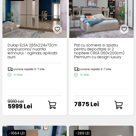
Dulap ELSA 265x224x72cm
Pat cu somiera si spatiu
cappuccino/ nuanta
pentru depozitare si 2
lemnului - oglinda, aplicatii
noptiere CREA (160x200cm)
aurii
Premium cu design luxury
Livrare rapida 3-7 zile
Livrare rapida 3-7 zile
In stoc
In stoc
9910 Lei
7875 Lei
5999 Lei
-1664 LEI
-289 LEI