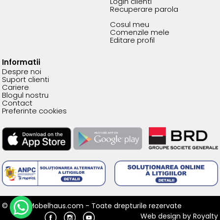
Login clienti
Recuperare parola
Cosul meu
Comenzile mele
Editare profil
Informatii
Despre noi
Suport clienti
Cariere
Blogul nostru
Contact
Preferinte cookies
© 2026 Mobelhaus.com - Toate drepturile rezervate
Web design
by
Royalty