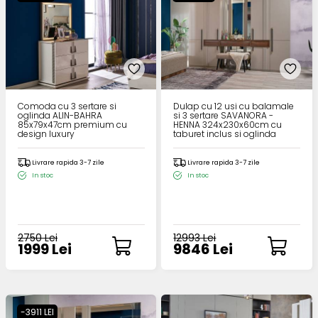
Comoda cu 3 sertare si
Dulap cu 12 usi cu balamale
oglinda ALIN-BAHRA
si 3 sertare SAVANORA -
85x79x47cm premium cu
HENNA 324x230x60cm cu
design luxury
taburet inclus si oglinda
Livrare rapida 3-7 zile
Livrare rapida 3-7 zile
In stoc
In stoc
2750 Lei
12993 Lei
1999 Lei
9846 Lei
-3911 LEI