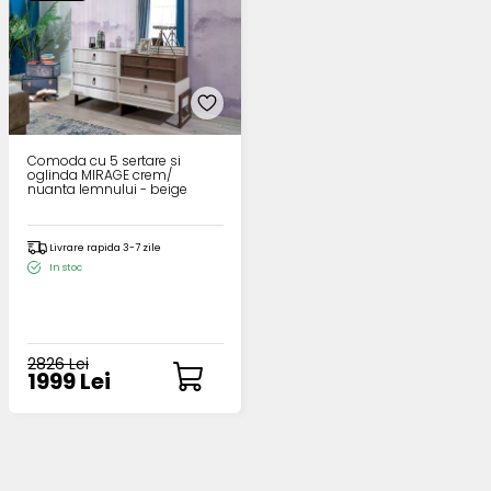
Comoda cu 5 sertare si
oglinda MIRAGE crem/
nuanta lemnului - beige
Livrare rapida 3-7 zile
In stoc
2826 Lei
1999 Lei