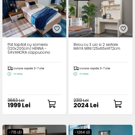
Pat tapitat cu somiera
Birou cu 3 usi si 2 sertare
(120x200cm) HENNA -
MAYA MINI 125x65xH172cm
SAVANORA cappuccino
Livrare rapida 3-7 zile
Livrare rapida 3-7 zile
In stoc
In stoc
3663 Lei
2313 Lei
1999 Lei
2024 Lei
-715 LEI
-1264 LEI