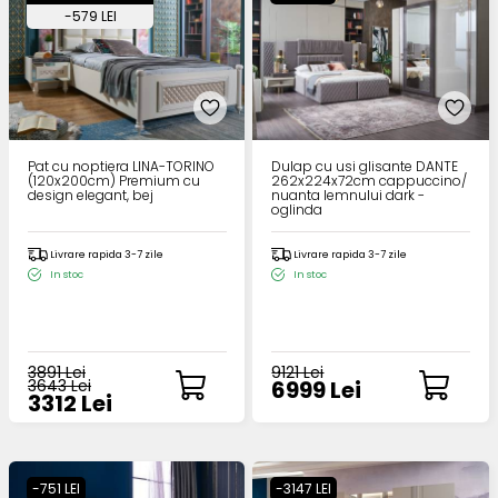
-579 LEI
Pat cu noptiera LINA-TORINO
Dulap cu usi glisante DANTE
(120x200cm) Premium cu
262x224x72cm cappuccino/
design elegant, bej
nuanta lemnului dark -
oglinda
Livrare rapida 3-7 zile
Livrare rapida 3-7 zile
In stoc
In stoc
3891 Lei
9121 Lei
3643 Lei
6999 Lei
3312 Lei
-751 LEI
-3147 LEI