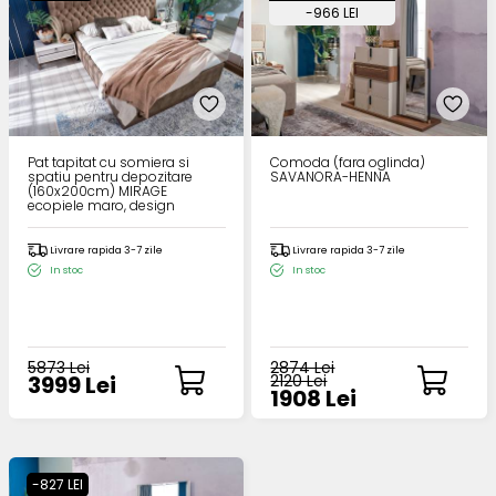
-966 LEI
Pat tapitat cu somiera si
Comoda (fara oglinda)
spatiu pentru depozitare
SAVANORA-HENNA
(160x200cm) MIRAGE
ecopiele maro, design
chesterfield
Livrare rapida 3-7 zile
Livrare rapida 3-7 zile
In stoc
In stoc
5873 Lei
2874 Lei
3999 Lei
2120 Lei
1908 Lei
-827 LEI