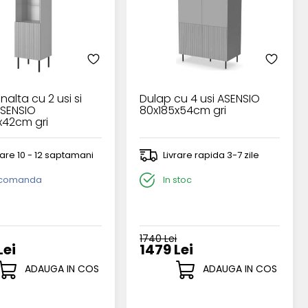
inalta cu 2 usi si
Dulap cu 4 usi ASENSIO
ASENSIO
80x185x54cm gri
x42cm gri
rare 10 - 12 saptamani
Livrare rapida 3-7 zile
 comanda
In stoc
1740 Lei
Lei
1479 Lei
ADAUGA IN COS
ADAUGA IN COS