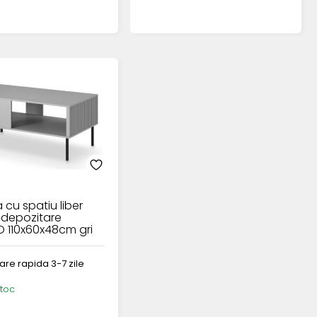
cu spatiu liber
 depozitare
O 110x60x48cm gri
rare rapida 3-7 zile
stoc