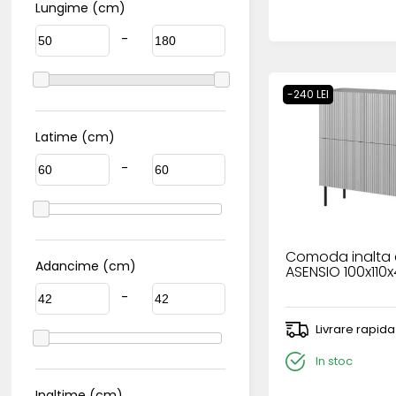
Lungime (cm)
-
-240 LEI
Latime (cm)
-
Comoda inalta c
Adancime (cm)
ASENSIO 100x110
-
Livrare rapida
In stoc
Inaltime (cm)