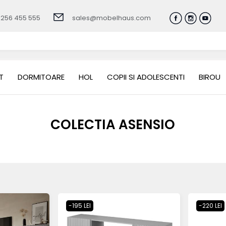
0256 455 555
sales@mobelhaus.com
T
DORMITOARE
HOL
COPII SI ADOLESCENTI
BIROU
COLECTIA ASENSIO
-195 LEI
-220 LEI