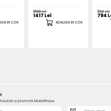
1668 Lei
934 Lei
1417 Lei
794 L
GA IN COS
ADAUGA IN COS
R
e noutati si promotii Mobelhaus