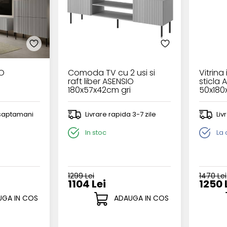
IO
Comoda TV cu 2 usi si
Vitrina 
raft liber ASENSIO
sticla 
180x57x42cm gri
50x180
2 saptamani
Livrare rapida 3-7 zile
Liv
In stoc
La
1299 Lei
1470 Lei
1104 Lei
1250 
GA IN COS
ADAUGA IN COS