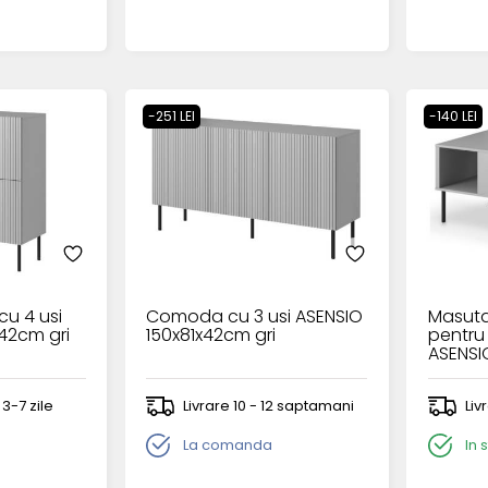
-251 LEI
-140 LEI
u 4 usi
Comoda cu 3 usi ASENSIO
Masuta 
x42cm gri
150x81x42cm gri
pentru
ASENSI
 3-7 zile
Livrare 10 - 12 saptamani
Liv
La comanda
In 