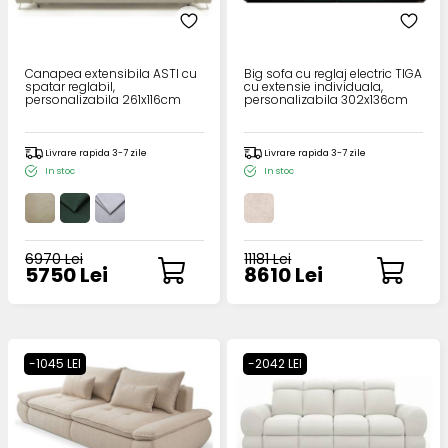
Canapea extensibila ASTI cu
Big sofa cu reglaj electric TIGA
spatar reglabil,
cu extensie individuala,
personalizabila 261x116cm
personalizabila 302x136cm
Livrare rapida 3-7 zile
Livrare rapida 3-7 zile
In stoc
In stoc
6970 Lei
11181 Lei
5750 Lei
8610 Lei
-1045 LEI
-2042 LEI