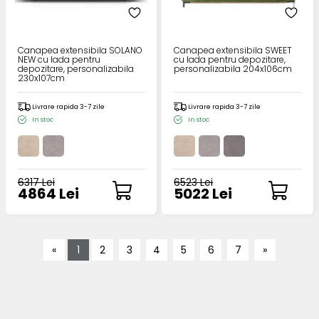
Canapea extensibila SOLANO
Canapea extensibila SWEET
NEW cu lada pentru
cu lada pentru depozitare,
depozitare, personalizabila
personalizabila 204x106cm
230x107cm
Livrare rapida 3-7 zile
Livrare rapida 3-7 zile
In stoc
In stoc
6317 Lei
6523 Lei
4864 Lei
5022 Lei
«
1
2
3
4
5
6
7
»