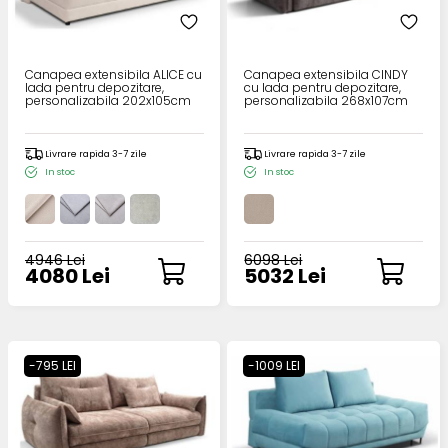
Canapea extensibila ALICE cu
Canapea extensibila CINDY
lada pentru depozitare,
cu lada pentru depozitare,
personalizabila 202x105cm
personalizabila 268x107cm
Livrare rapida 3-7 zile
Livrare rapida 3-7 zile
In stoc
In stoc
4946 Lei
6098 Lei
4080 Lei
5032 Lei
-795 LEI
-1009 LEI