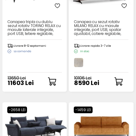
Canapea tripla cu dublu
Canapea cu sezut rotativ
sezut rotativ TORINO RELAX cu
MILANO RELAX cu masute
masute laterale integrate,
integrate, port USB, spatar
port USB, tetiere reglabile,
ajustabil, cotiere reglabile,
spatar ajustabil, cotiere
personalizabila 235x105cm
reglabile, personalizabila
300x105cm
Livrare 8-12 saptamani
Livrare rapida 3-7 zile
La comanda
In stoc
13650 Lei
10106 Lei
11603 Lei
8590 Lei
-2658 LEI
-1459 LEI