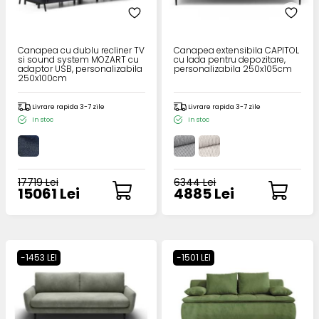
Canapea cu dublu recliner TV
Canapea extensibila CAPITOL
si sound system MOZART cu
cu lada pentru depozitare,
adaptor USB, personalizabila
personalizabila 250x105cm
250x100cm
Livrare rapida 3-7 zile
Livrare rapida 3-7 zile
In stoc
In stoc
17719 Lei
6344 Lei
15061 Lei
4885 Lei
-1453 LEI
-1501 LEI