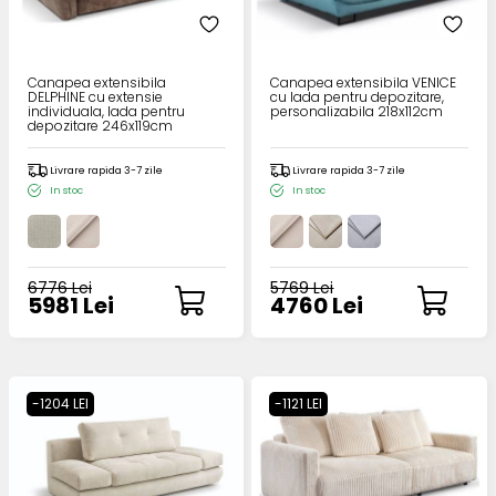
Canapea extensibila
Canapea extensibila VENICE
DELPHINE cu extensie
cu lada pentru depozitare,
individuala, lada pentru
personalizabila 218x112cm
depozitare 246x119cm
Livrare rapida 3-7 zile
Livrare rapida 3-7 zile
In stoc
In stoc
6776 Lei
5769 Lei
5981 Lei
4760 Lei
-1204 LEI
-1121 LEI