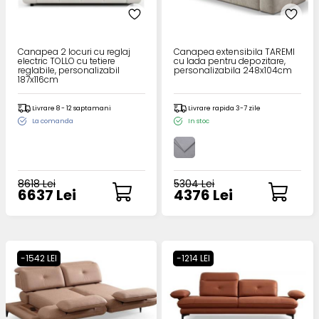
Canapea 2 locuri cu reglaj
Canapea extensibila TAREMI
electric TOLLO cu tetiere
cu lada pentru depozitare,
reglabile, personalizabil
personalizabila 248x104cm
187x116cm
Livrare 8 - 12 saptamani
Livrare rapida 3-7 zile
La comanda
In stoc
8618 Lei
5304 Lei
6637 Lei
4376 Lei
-1542 LEI
-1214 LEI