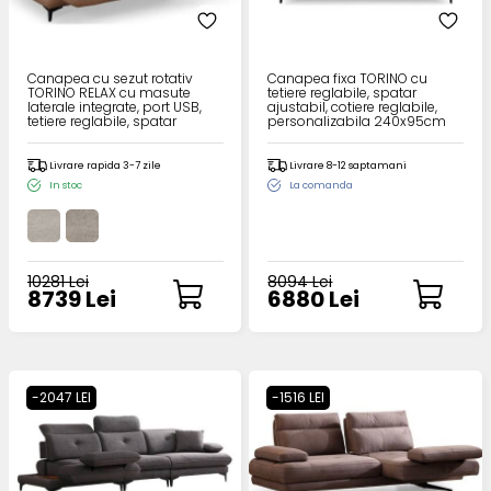
Canapea cu sezut rotativ
Canapea fixa TORINO cu
TORINO RELAX cu masute
tetiere reglabile, spatar
laterale integrate, port USB,
ajustabil, cotiere reglabile,
tetiere reglabile, spatar
personalizabila 240x95cm
ajustabil, cotiere reglabile,
personalizabila 235x105cm
Livrare rapida 3-7 zile
Livrare 8-12 saptamani
In stoc
La comanda
10281 Lei
8094 Lei
8739 Lei
6880 Lei
-2047 LEI
-1516 LEI