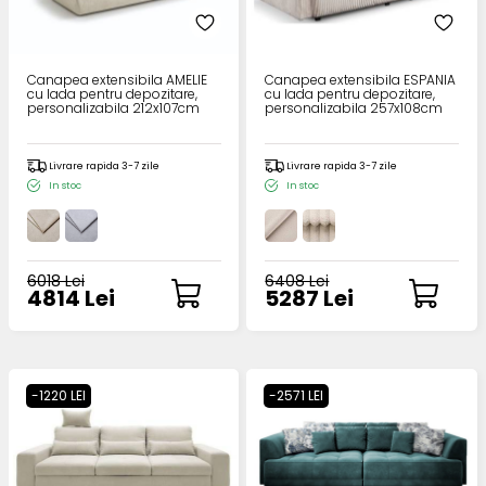
Canapea extensibila AMELIE
Canapea extensibila ESPANIA
cu lada pentru depozitare,
cu lada pentru depozitare,
personalizabila 212x107cm
personalizabila 257x108cm
Livrare rapida 3-7 zile
Livrare rapida 3-7 zile
In stoc
In stoc
6018 Lei
6408 Lei
4814 Lei
5287 Lei
-1220 LEI
-2571 LEI