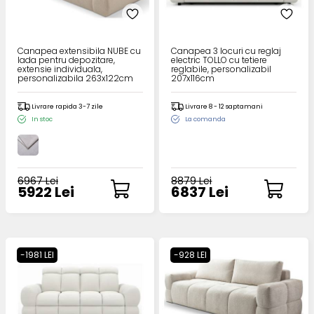
Canapea extensibila NUBE cu
Canapea 3 locuri cu reglaj
lada pentru depozitare,
electric TOLLO cu tetiere
extensie individuala,
reglabile, personalizabil
personalizabila 263x122cm
207x116cm
Livrare rapida 3-7 zile
Livrare 8 - 12 saptamani
In stoc
La comanda
6967 Lei
8879 Lei
5922 Lei
6837 Lei
-1981 LEI
-928 LEI