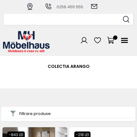
0256 455 555
COLECTIA ARANGO
Filtrare produse
-843 LEI
-218 LEI