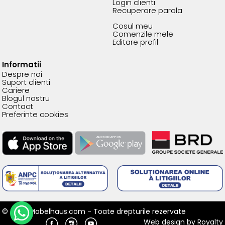
Login clienti
Recuperare parola
Cosul meu
Comenzile mele
Editare profil
Informatii
Despre noi
Suport clienti
Cariere
Blogul nostru
Contact
Preferinte cookies
© 2026 Mobelhaus.com - Toate drepturile rezervate
Web design
by
Royalty