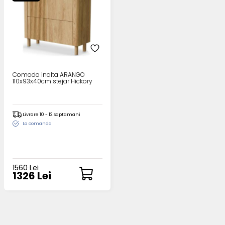
Comoda inalta ARANGO
110x93x40cm stejar Hickory
Livrare 10 - 12 saptamani
La comanda
1560 Lei
1326 Lei