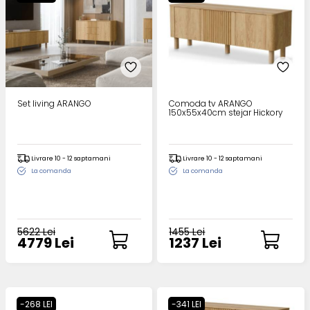
Set living ARANGO
Comoda tv ARANGO
150x55x40cm stejar Hickory
Livrare 10 - 12 saptamani
Livrare 10 - 12 saptamani
La comanda
La comanda
5622 Lei
1455 Lei
4779 Lei
1237 Lei
-268 LEI
-341 LEI