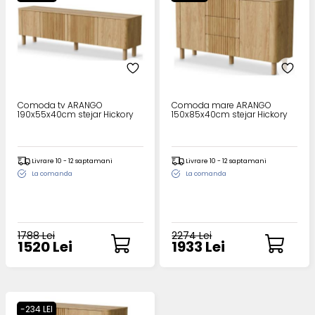
Comoda tv ARANGO
Comoda mare ARANGO
190x55x40cm stejar Hickory
150x85x40cm stejar Hickory
Livrare 10 - 12 saptamani
Livrare 10 - 12 saptamani
La comanda
La comanda
1788 Lei
2274 Lei
1520 Lei
1933 Lei
-234 LEI