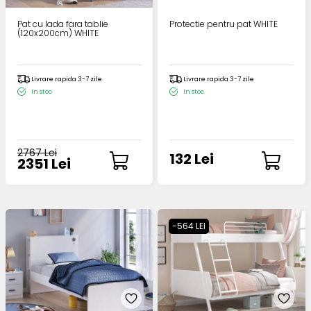
Pat cu lada fara tablie
Protectie pentru pat WHITE
(120x200cm) WHITE
Livrare rapida 3-7 zile
Livrare rapida 3-7 zile
In stoc
In stoc
2767 Lei
132 Lei
2351 Lei
-564 LEI