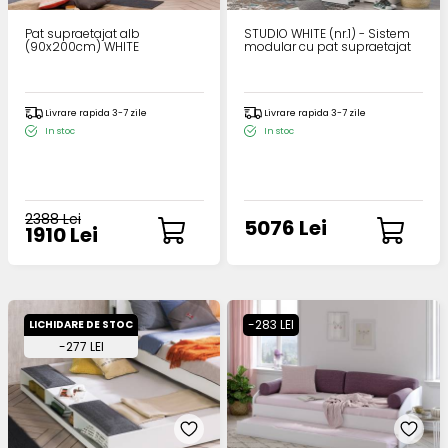
Pat supraetajat alb
STUDIO WHITE (nr.1) - Sistem
(90x200cm) WHITE
modular cu pat supraetajat
Livrare rapida 3-7 zile
Livrare rapida 3-7 zile
In stoc
In stoc
2388 Lei
5076 Lei
1910 Lei
-283 LEI
LICHIDARE DE STOC
-277 LEI