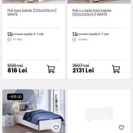
Pat fara tablie (120x200cm)
Pat cu lada fara tablie
WHITE
(100x200cm) WHITE
Livrare rapida 3-7 zile
Livrare rapida 3-7 zile
In stoc
In stoc
1020 Lei
2507 Lei
816 Lei
2131 Lei
-416 LEI