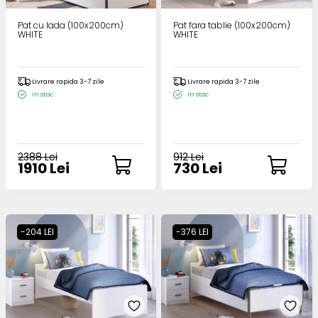
Pat cu lada (100x200cm)
Pat fara tablie (100x200cm)
WHITE
WHITE
Livrare rapida 3-7 zile
Livrare rapida 3-7 zile
In stoc
In stoc
2388 Lei
912 Lei
1910 Lei
730 Lei
-204 LEI
-376 LEI