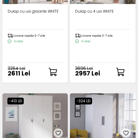
Dulap cu usi glisante WHITE
Dulap cu 4 usi WHITE
Livrare rapida 3-7 zile
Livrare rapida 3-7 zile
In stoc
In stoc
3264 Lei
3696 Lei
2611 Lei
2957 Lei
-413 LEI
-324 LEI