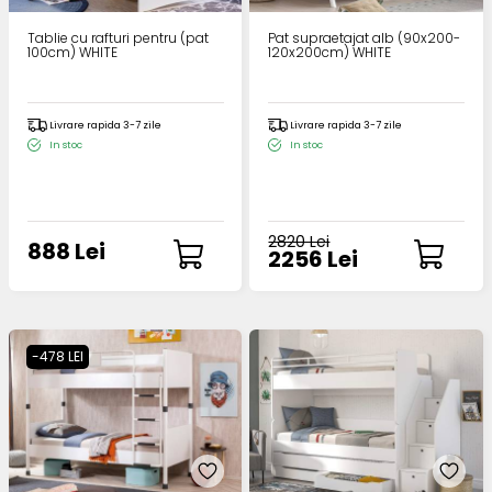
Tablie cu rafturi pentru (pat
Pat supraetajat alb (90x200-
100cm) WHITE
120x200cm) WHITE
Livrare rapida 3-7 zile
Livrare rapida 3-7 zile
In stoc
In stoc
2820 Lei
888 Lei
2256 Lei
-478 LEI