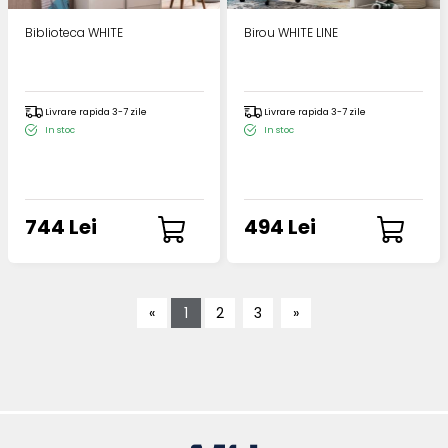
Biblioteca WHITE
Birou WHITE LINE
Livrare rapida 3-7 zile
Livrare rapida 3-7 zile
In stoc
In stoc
744 Lei
494 Lei
«
1
2
3
»