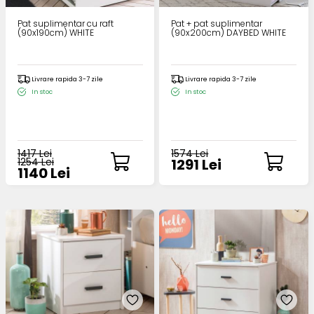
Pat suplimentar cu raft
Pat + pat suplimentar
(90x190cm) WHITE
(90x200cm) DAYBED WHITE
Livrare rapida 3-7 zile
Livrare rapida 3-7 zile
In stoc
In stoc
1417 Lei
1574 Lei
1254 Lei
1291 Lei
1140 Lei