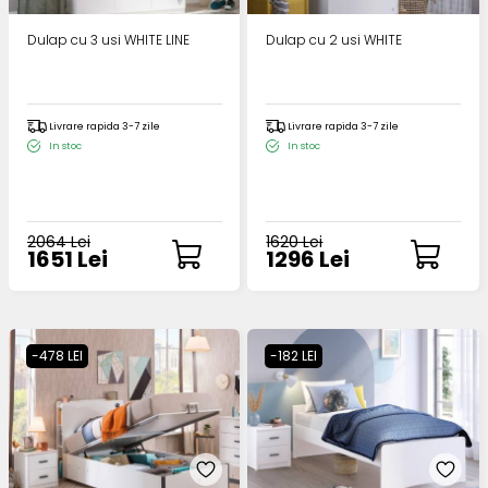
Dulap cu 3 usi WHITE LINE
Dulap cu 2 usi WHITE
Livrare rapida 3-7 zile
Livrare rapida 3-7 zile
In stoc
In stoc
2064 Lei
1620 Lei
1651 Lei
1296 Lei
-478 LEI
-182 LEI