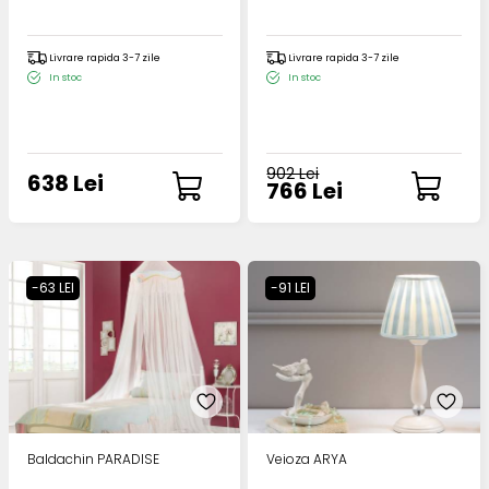
Livrare rapida 3-7 zile
Livrare rapida 3-7 zile
In stoc
In stoc
902 Lei
638 Lei
766 Lei
-63 LEI
-91 LEI
Baldachin PARADISE
Veioza ARYA