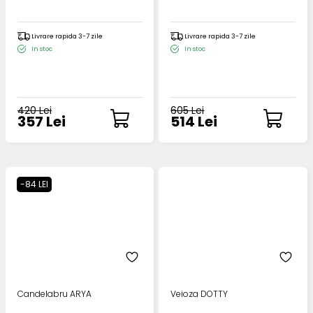
Livrare rapida 3-7 zile
Livrare rapida 3-7 zile
In stoc
In stoc
420 Lei
605 Lei
357 Lei
514 Lei
-84 LEI
Candelabru ARYA
Veioza DOTTY