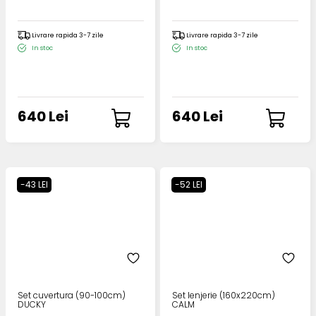
Livrare rapida 3-7 zile
Livrare rapida 3-7 zile
In stoc
In stoc
640 Lei
640 Lei
-43 LEI
-52 LEI
Set cuvertura (90-100cm)
Set lenjerie (160x220cm)
DUCKY
CALM