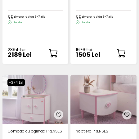
Livrare rapida 3-7 zile
Livrare rapida 3-7 zile
In stoc
In stoc
2394 Lei
1676 Lei
2189 Lei
1505 Lei
-374 LEI
Comoda cu oglinda PRENSES
Noptiera PRENSES