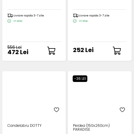
Livrare rapida 3-7 zile
Livrare rapida 3-7 zile
In stoc
In stoc
556 Lei
252 Lei
472 Lei
-36 LEI
Candelabru DOTTY
Perdea (150x260cm)
PARADISE