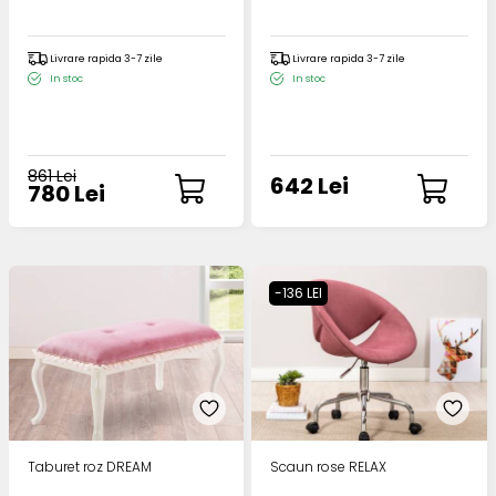
Livrare rapida 3-7 zile
Livrare rapida 3-7 zile
In stoc
In stoc
861 Lei
642 Lei
780 Lei
-136 LEI
Taburet roz DREAM
Scaun rose RELAX