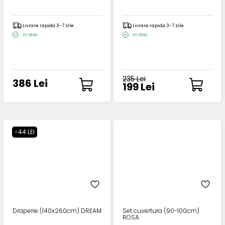
Livrare rapida 3-7 zile
Livrare rapida 3-7 zile
In stoc
In stoc
235 Lei
386 Lei
199 Lei
-44 LEI
Draperie (140x260cm) DREAM
Set cuvertura (90-100cm)
ROSA