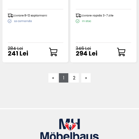
Livrare 8-12 saptamani
Livrare rapida 3-7 zile
La comanda
In stoc
284 Lei
346 Lei
241 Lei
294 Lei
«
1
2
»