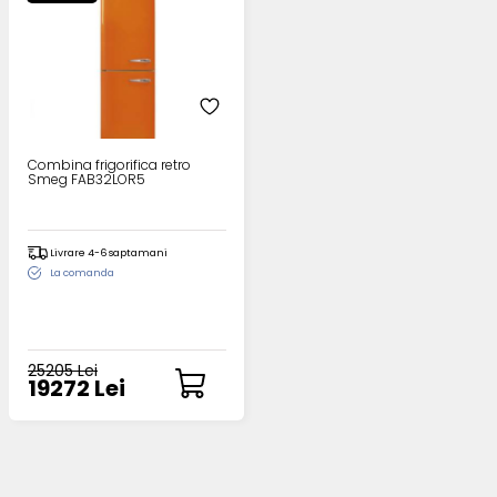
Combina frigorifica retro
Smeg FAB32LOR5
Livrare 4-6 saptamani
La comanda
25205 Lei
19272 Lei