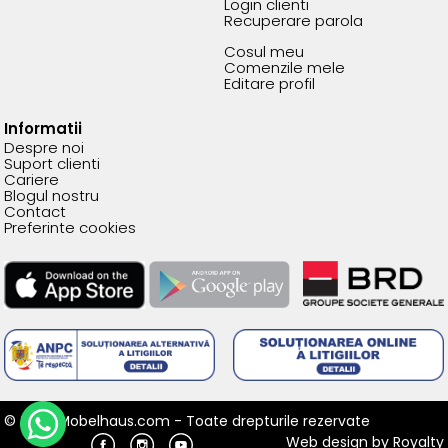
Login clienti
Recuperare parola
Cosul meu
Comenzile mele
Editare profil
Informatii
Despre noi
Suport clienti
Cariere
Blogul nostru
Contact
Preferinte cookies
© 2026 Mobelhaus.com - Toate drepturile rezervate
Web design
by
Royalty