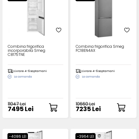
Combina frigorifica
Combina frigorifica Smeg
incorporabila Smeg
FC18EN4AX
C8175TNE
Livrare 4-6 saptamani
Livrare 4-6 saptamani
La comanda
La comanda
11047 Lei
10660 Lei
7495 Lei
7235 Lei
-4086 LEI
-3964 LEI