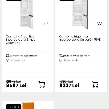
Combina frigorifica
Combina frigorifica
incorporabila Smeg
incorporabila Smeg C475VE
C8194TNE
Livrare 4-6 saptamani
Livrare 4-6 saptamani
La comanda
La comanda
12673 Lei
12301 Lei
8587 Lei
8337 Lei
-5933 LEI