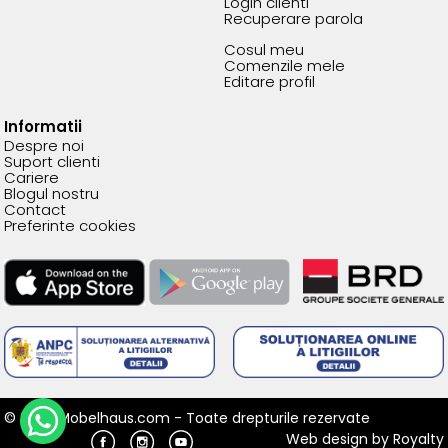
Login clienti
Recuperare parola
Cosul meu
Comenzile mele
Editare profil
Informatii
Despre noi
Suport clienti
Cariere
Blogul nostru
Contact
Preferinte cookies
© 2026 Mobelhaus.com - Toate drepturile rezervate
Web design
by
Royalty