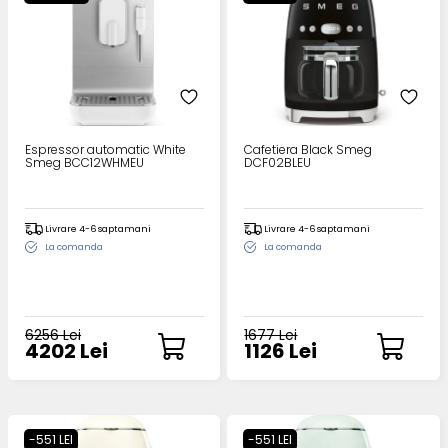
Espressor automatic White
Cafetiera Black Smeg
Smeg BCC12WHMEU
DCF02BLEU
Livrare 4-6 saptamani
Livrare 4-6 saptamani
La comanda
La comanda
6256 Lei
1677 Lei
4202 Lei
1126 Lei
-551 LEI
-551 LEI