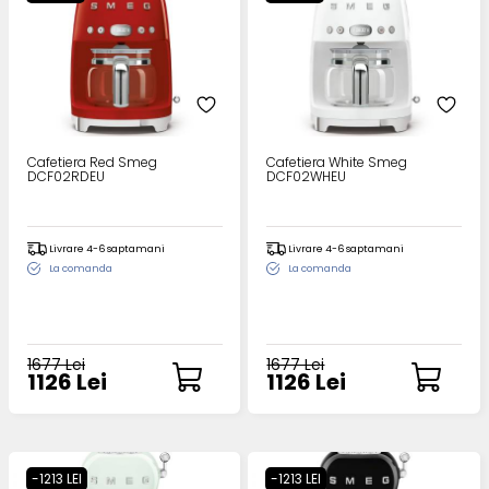
Cafetiera Red Smeg
Cafetiera White Smeg
DCF02RDEU
DCF02WHEU
Livrare 4-6 saptamani
Livrare 4-6 saptamani
La comanda
La comanda
1677 Lei
1677 Lei
1126 Lei
1126 Lei
-1213 LEI
-1213 LEI