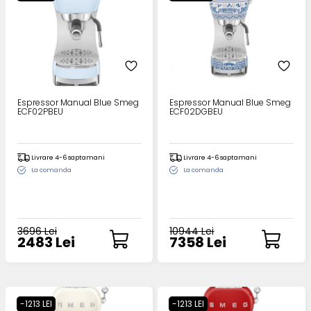
Espressor Manual Blue Smeg
Espressor Manual Blue Smeg
ECF02PBEU
ECF02DGBEU
Livrare 4-6 saptamani
Livrare 4-6 saptamani
La comanda
La comanda
3696 Lei
10944 Lei
2483 Lei
7358 Lei
-1213 LEI
-1213 LEI