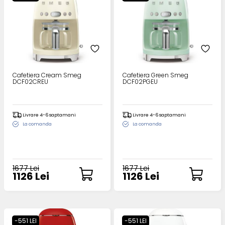
Cafetiera Cream Smeg
Cafetiera Green Smeg
DCF02CREU
DCF02PGEU
Livrare 4-6 saptamani
Livrare 4-6 saptamani
La comanda
La comanda
1677 Lei
1677 Lei
1126 Lei
1126 Lei
-551 LEI
-551 LEI