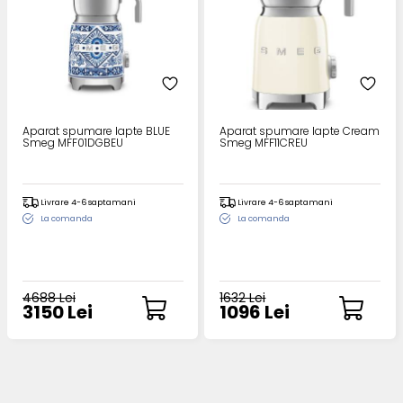
Aparat spumare lapte BLUE
Aparat spumare lapte Cream
Smeg MFF01DGBEU
Smeg MFF11CREU
Livrare 4-6 saptamani
Livrare 4-6 saptamani
La comanda
La comanda
4688 Lei
1632 Lei
3150 Lei
1096 Lei