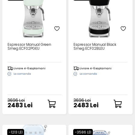
Espressor Manual Green
Espressor Manual Black
Smeg ECF02PGEU
Smeg ECF02BLEU
Livrare 4-6 saptamani
Livrare 4-6 saptamani
La comanda
La comanda
3696 Lei
3696 Lei
2483 Lei
2483 Lei
-1213 LEI
-3586 LEI