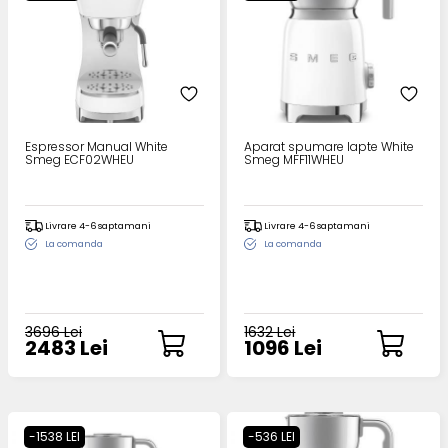
Espressor Manual White
Aparat spumare lapte White
Smeg ECF02WHEU
Smeg MFF11WHEU
Livrare 4-6 saptamani
Livrare 4-6 saptamani
La comanda
La comanda
3696 Lei
1632 Lei
2483 Lei
1096 Lei
-1538 LEI
-536 LEI