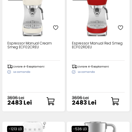
Espressor Manual Cream
Espressor Manual Red Smeg
Smeg ECF02CREU
ECF02RDEU
Livrare 4-6 saptamani
Livrare 4-6 saptamani
La comanda
La comanda
3696 Lei
3696 Lei
2483 Lei
2483 Lei
-1213 LEI
-536 LEI